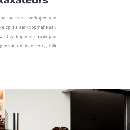
taxateurs
aar naast het verkopen van
 we op als aankoopmakelaar.
Naast verkopen en aankopen
en van de financiering. Klik