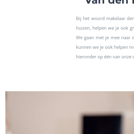
Van den 
Bij het woord makelaar de
huizen, helpen we je ook g
We gaan met je mee naar d
kunnen we je ook helpen met
hieronder op één van onze 