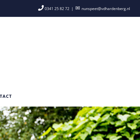
0341 25 82 72
|
nunspeet@vdhardenberg.nl
TACT