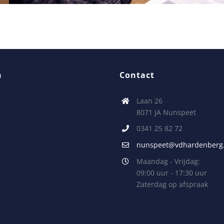
n
Contact
Laan 26
8071 JA Nunspeet
0341 25 82 72
nunspeet@vdhardenberg.
Maandag - Vrijdag:
09:00 uur - 17:30 uur
Zaterdag op afspraak