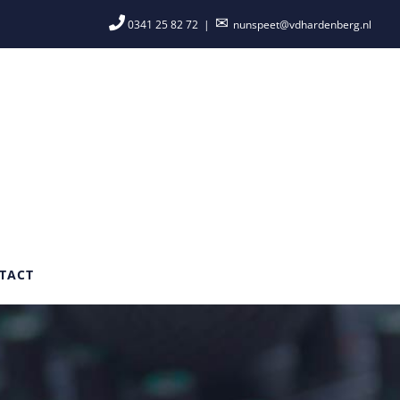
0341 25 82 72
|
nunspeet@vdhardenberg.nl
TACT