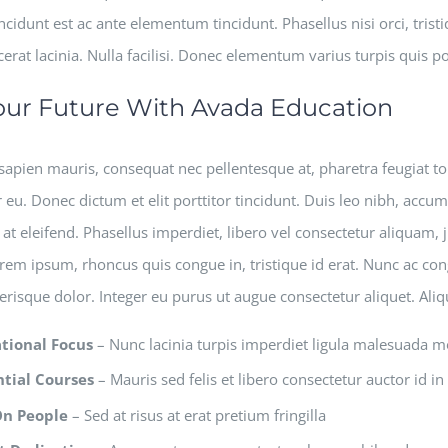
cidunt est ac ante elementum tincidunt. Phasellus nisi orci, tristi
cerat lacinia. Nulla facilisi. Donec elementum varius turpis quis p
our Future With Avada Education
apien mauris, consequat nec pellentesque at, pharetra feugiat tor
 eu. Donec dictum et elit porttitor tincidunt. Duis leo nibh, accums
at eleifend. Phasellus imperdiet, libero vel consectetur aliquam, j
orem ipsum, rhoncus quis congue in, tristique id erat. Nunc ac con
lerisque dolor. Integer eu purus ut augue consectetur aliquet. Al
tional Focus
– Nunc lacinia turpis imperdiet ligula malesuada m
tial Courses
– Mauris sed felis et libero consectetur auctor id in 
On People
– Sed at risus at erat pretium fringilla