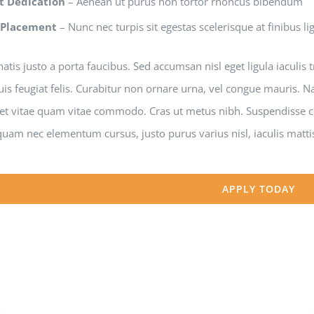
t Dedication
– Aenean ut purus non tortor rhoncus bibendum
 Placement
– Nunc nec turpis sit egestas scelerisque at finibus li
tis justo a porta faucibus. Sed accumsan nisl eget ligula iaculis
is feugiat felis. Curabitur non ornare urna, vel congue mauris. N
uet vitae quam vitae commodo. Cras ut metus nibh. Suspendisse co
uam nec elementum cursus, justo purus varius nisl, iaculis matti
APPLY TODAY