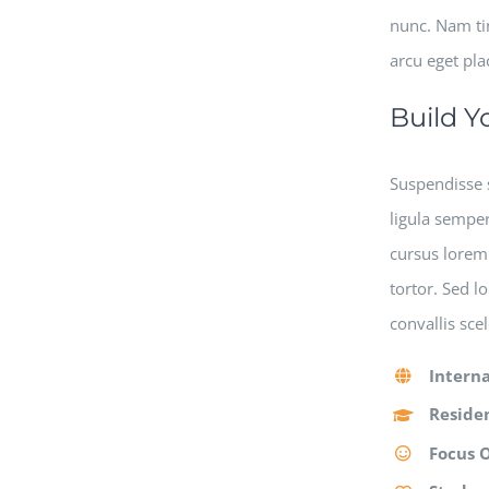
nunc. Nam tin
arcu eget pla
Build Y
Suspendisse s
ligula semper
cursus lorem 
tortor. Sed l
convallis sce
Interna
Residen
Focus 