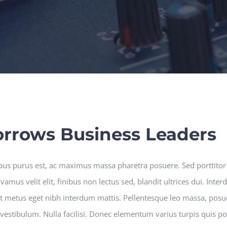
rrows Business Leaders
bus purus est, ac maximus massa pharetra posuere. Sed porttito
mus velit elit, finibus non lectus sed, blandit ultrices dui. Int
et metus eget nibh interdum mattis. Pellentesque leo massa, posuer
d vestibulum. Nulla facilisi. Donec elementum varius turpis quis p