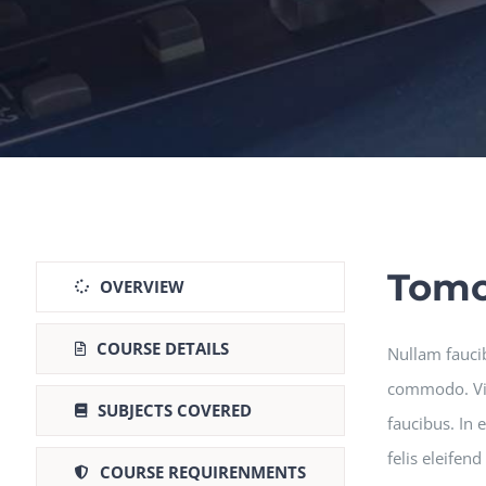
Tomo
OVERVIEW
COURSE DETAILS
Nullam fauci
commodo. Viva
SUBJECTS COVERED
faucibus. In 
felis eleifen
COURSE REQUIRENMENTS