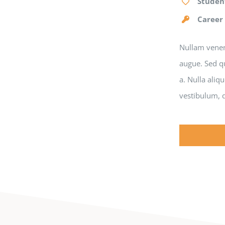
Studen
Career
Nullam venena
augue. Sed qu
a. Nulla aliq
vestibulum, q