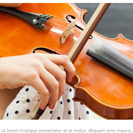
t ut lorem tristique consectetur et at metus. Aliquam eros mauris