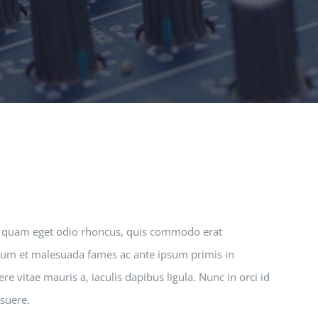
r quam eget odio rhoncus, quis commodo erat
erdum et malesuada fames ac ante ipsum primis in
e vitae mauris a, iaculis dapibus ligula. Nunc in orci id
osuere.